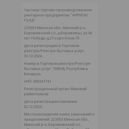
Частное торгово-производственное
унитарное предприятие "АПРИОН
ГОЛД"
223053 Минская обл., Минский р-н,
Боровлянский с/с, д.Боровляны, ул.40
лет Победы д.27 корп.4 пом.75
Дата регистрации в Торговом
реестре/Реестре бытовых услуг:
30.12.2024
Номер в Торговом реестре/Реестре
бытовых услуг: 738508, Республика
Беларусь
УНП: 693341741
Регистрационный орган: Минский
райисполком
Дата регистрации компании:
02.12.2024
Местонахождение книги замечаний и
предложений: 223053 Минская обл.,
Минский р-н, Боровлянский с/с,