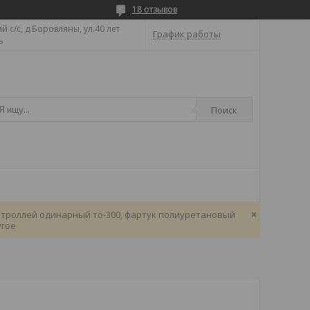
18 отзывов
 с/с, д.Боровляны, ул.40 лет
График работы
ь
Поиск
, троллей одинарный то-300, фартук полиуретановый
угое