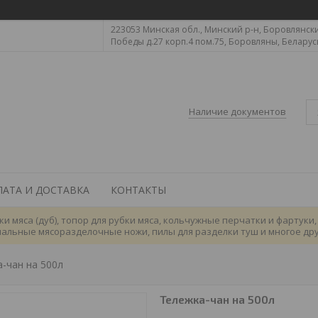
223053 Минская обл., Минский р-н, Боровлянский
Победы д.27 корп.4 пом.75, Боровляны, Беларус
Наличие документов
ЛАТА И ДОСТАВКА
КОНТАКТЫ
 мяса (дуб), топор для рубки мяса, кольчужные перчатки и фартуки
ональные мясоразделочные ножи, пилы для разделки туш и многое др
-чан на 500л
Тележка-чан на 500л