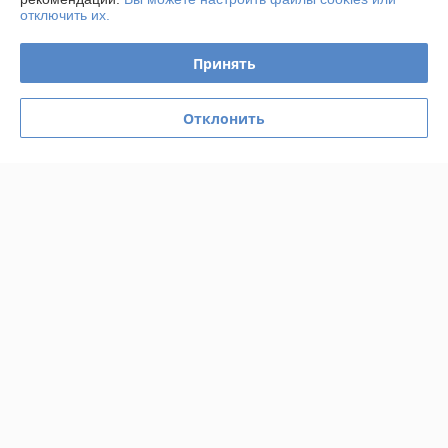
отключить их.
График работы
Принять
Полная версия сайта
Отклонить
Политика обработки cookies
Сайт создан на платформе Deal.by
Информация для покупателя
Юридическое лицо:
Частное торгово-производственное унитарное
предприятие "АПРИОН ГОЛД"
223053 Минская обл., Минский р-н, Боровлянский с/с, д.Боровляны,
ул.40 лет Победы д.27 корп.4 пом.75
Регистрационный номер ЕГР: 693341741
УНП: 693341741
Регистрационный орган: Минский райисполком
Дата регистрации компании: 02.12.2024